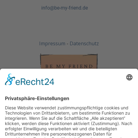
info@be-my-friend.de
Impressum
-
Datenschutz
Wichtiges