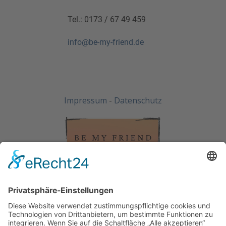
Tel.: ​0173 / 67 49 459
info@be-my-friend.de
Impressum
-
Datenschutz